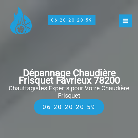
Aller
au
contenu
06 20 20 20 59
Dépannage Chaudière
Frisquet Favrieux 78200
Chauffagistes Experts pour Votre Chaudière
Frisquet
06 20 20 20 59