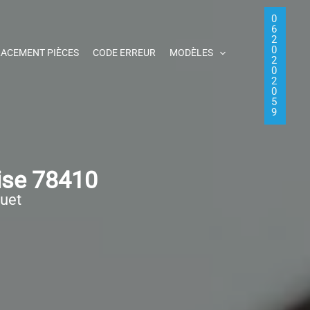
0
6
2
0
ACEMENT PIÈCES
CODE ERREUR
MODÈLES
2
0
2
0
5
9
ise 78410
quet