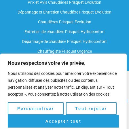
Prix et Avis Chaudières Frisquet Evolution
Dépannage et Entretien Chaudière Frisquet Evolution​
Chaudières Frisquet Evolution
Entretien de chaudière Frisquet Hydroconfort
Dépannage de chaudière Frisquet Hydroconfort
Chauffagiste Frisquet Urgence
Nous respectons votre vie privée.
Nous utilisons des cookies pour améliorer votre expérience de
Nous intervenons sur toutes les marques de chauffe-eau, mais
navigation, diffuser des publicités ou des contenus
nous ne sommes
pas agréés par le fabricant
. Nos
plombiers
personnalisés et analyser notre trafic. En cliquant sur « Tout
spécialisés
disposent néanmoins de l’expertise et des
accepter », vous consentez à notre utilisation des cookies.
compétences nécessaires pour assurer l’
installation
, l’
entretien
et
le
dépannage.
Personnaliser
Tout rejeter
Accepter tout
Copyright © 2025 | Depannage Chaudiere. Gaz Frisquet