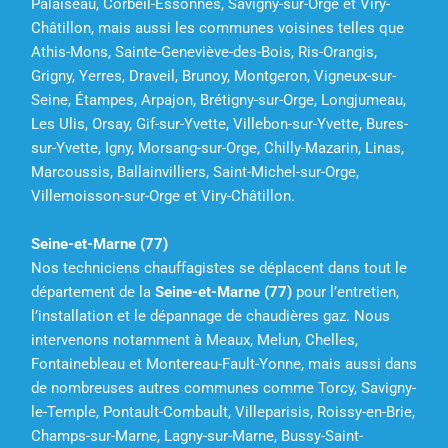
Palaiseau, Corbeil-Essonnes, Savigny-sur-Orge et Viry-
Châtillon, mais aussi les communes voisines telles que
Athis-Mons, Sainte-Geneviève-des-Bois, Ris-Orangis,
Grigny, Yerres, Draveil, Brunoy, Montgeron, Vigneux-sur-
Seine, Étampes, Arpajon, Brétigny-sur-Orge, Longjumeau,
Les Ulis, Orsay, Gif-sur-Yvette, Villebon-sur-Yvette, Bures-
sur-Yvette, Igny, Morsang-sur-Orge, Chilly-Mazarin, Linas,
Marcoussis, Ballainvilliers, Saint-Michel-sur-Orge,
Villemoisson-sur-Orge et Viry-Châtillon.
Seine-et-Marne (77)
Nos techniciens chauffagistes se déplacent dans tout le
département de la
Seine-et-Marne (77)
pour l’entretien,
l’installation et le dépannage de chaudières gaz. Nous
intervenons notamment à Meaux, Melun, Chelles,
Fontainebleau et Montereau-Fault-Yonne, mais aussi dans
de nombreuses autres communes comme Torcy, Savigny-
le-Temple, Pontault-Combault, Villeparisis, Roissy-en-Brie,
Champs-sur-Marne, Lagny-sur-Marne, Bussy-Saint-