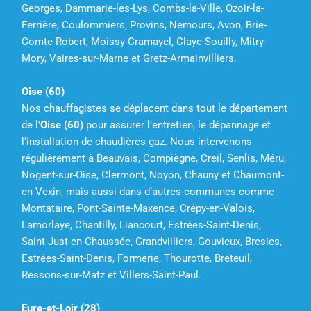
Georges, Dammarie-les-Lys, Combs-la-Ville, Ozoir-la-
Ferrière, Coulommiers, Provins, Nemours, Avon, Brie-
Comte-Robert, Moissy-Cramayel, Claye-Souilly, Mitry-
Mory, Vaires-sur-Marne et Gretz-Armainvilliers.
Oise (60)
Nos chauffagistes se déplacent dans tout le département
de l’
Oise (60)
pour assurer l’entretien, le dépannage et
l’installation de chaudières gaz. Nous intervenons
régulièrement à Beauvais, Compiègne, Creil, Senlis, Méru,
Nogent-sur-Oise, Clermont, Noyon, Chauny et Chaumont-
en-Vexin, mais aussi dans d’autres communes comme
Montataire, Pont-Sainte-Maxence, Crépy-en-Valois,
Lamorlaye, Chantilly, Liancourt, Estrées-Saint-Denis,
Saint-Just-en-Chaussée, Grandvilliers, Gouvieux, Bresles,
Estrées-Saint-Denis, Formerie, Thourotte, Breteuil,
Ressons-sur-Matz et Villers-Saint-Paul.
Eure-et-Loir (28)