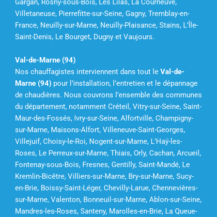
Gargan, Rosny-sous-Bois, Les Lilas, La Courneuve,
Villetaneuse, Pierrefitte-sur-Seine, Gagny, Tremblay-en-
France, Neuilly-sur-Marne, Neuilly-Plaisance, Stains, L’Île-
Saint-Denis, Le Bourget, Dugny et Vaujours.
Val-de-Marne (94)
Nos chauffagistes interviennent dans tout le
Val-de-
Marne (94)
pour l’installation, l’entretien et le dépannage
de chaudières. Nous couvrons l’ensemble des communes
du département, notamment Créteil, Vitry-sur-Seine, Saint-
Maur-des-Fossés, Ivry-sur-Seine, Alfortville, Champigny-
sur-Marne, Maisons-Alfort, Villeneuve-Saint-Georges,
Villejuif, Choisy-le-Roi, Nogent-sur-Marne, L’Haÿ-les-
Roses, Le Perreux-sur-Marne, Thiais, Orly, Cachan, Arcueil,
Fontenay-sous-Bois, Fresnes, Gentilly, Saint-Mandé, Le
Kremlin-Bicêtre, Villiers-sur-Marne, Bry-sur-Marne, Sucy-
en-Brie, Boissy-Saint-Léger, Chevilly-Larue, Chennevières-
sur-Marne, Valenton, Bonneuil-sur-Marne, Ablon-sur-Seine,
Mandres-les-Roses, Santeny, Marolles-en-Brie, La Queue-