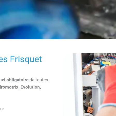
es Frisquet
uel obligatoire
de toutes
romotrix, Evolution,
eur