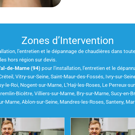
Zones d’Intervention
allation, l’entretien et le dépannage de chaudières dans tout
les hors région sur devis.
al-de-Marne (94)
pour l’installation, l’entretien et le dép
il, Vitry-sur-Seine, Saint-Maur-des-Fossés, Ivry-sur-Seine
oisy-le-Roi, Nogent-sur-Marne, L’Haÿ-les-Roses, Le Perreux-sur
remlin-Bicêtre, Villiers-sur-Marne, Bry-sur-Marne, Sucy-en-Bri
r-Marne, Ablon-sur-Seine, Mandres-les-Roses, Santeny, Maro