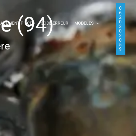
0
6
e (94)
2
0
ACEMENT PIÈCES
CODE ERREUR
MODÈLES
2
0
2
0
ère
5
9