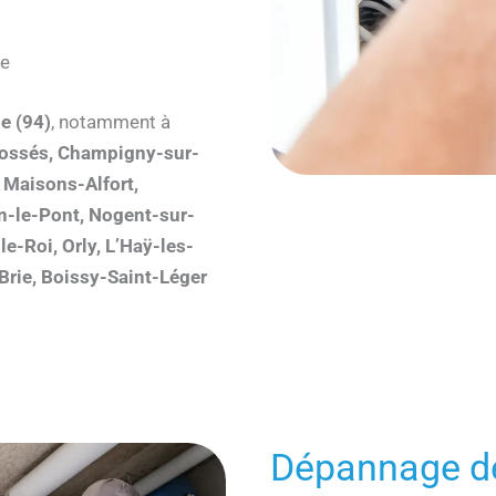
ue
e (94)
, notamment à
-Fossés, Champigny-sur-
, Maisons-Alfort,
on-le-Pont, Nogent-sur-
e-Roi, Orly, L’Haÿ-les-
-Brie, Boissy-Saint-Léger
Dépannage de