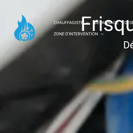
Aller
au
Frisq
contenu
CHAUFFAGISTE
DEPANNAGE
DES
ZONE D’INTERVENTION
Dé