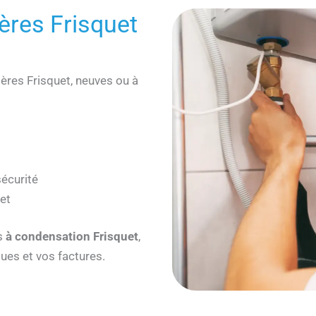
ières Frisquet
ières Frisquet, neuves ou à
écurité
et
s
à condensation Frisquet
,
es et vos factures.