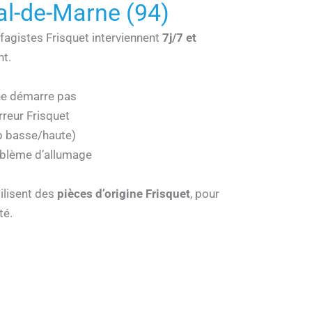
al-de-Marne (94)
fagistes Frisquet interviennent
7j/7 et
t.
ne démarre pas
reur Frisquet
p basse/haute)
oblème d’allumage
ilisent des
pièces d’origine Frisquet
, pour
té.