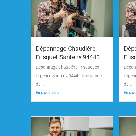
Dépannage Chaudière
Dép
Frisquet Santeny 94440
Fris
Dépannage Chaudière Frisquet en
Dépan
Urgence Santeny 94440 Une panne
Urgen
de...
de...
En savoir plus
En savo