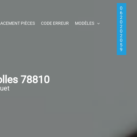
0
6
2
0
ACEMENT PIÈCES
CODE ERREUR
MODÈLES
2
0
2
0
5
9
lles 78810
quet