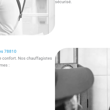
sécurisé.
les 78810
e confort. Nos chauffagistes
mes :