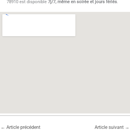
78910 est disponible
7j/7, même en soirée et jours fériés
.
←
Article précédent
Article suivant
→