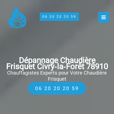
Aller
au
contenu
06 20 20 20 59
Dépannage Chaudière
Frisquet Civry‑la‑Forêt 78910
Chauffagistes Experts pour Votre Chaudière
Frisquet
06 20 20 20 59