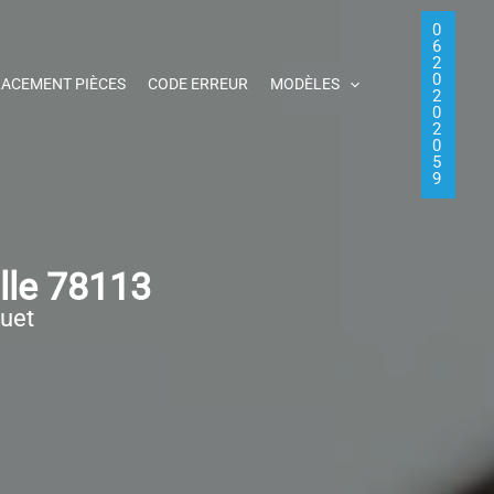
0
6
2
0
ACEMENT PIÈCES
CODE ERREUR
MODÈLES
2
0
2
0
5
9
lle 78113
quet