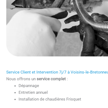
Service Client et Intervention 7j/7 à Voisins‑le‑Bretonn
Nous offrons un
service complet
:
Dépannage
Entretien annuel
Installation de chaudières Frisquet