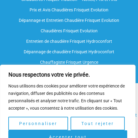
Prix et Avis Chaudières Frisquet Evolution
Dépannage et Entretien Chaudière Frisquet Evolution​
Chaudières Frisquet Evolution
Entretien de chaudière Frisquet Hydroconfort
Dépannage de chaudière Frisquet Hydroconfort
Chauffagiste Frisquet Urgence
Nous respectons votre vie privée.
Nous utilisons des cookies pour améliorer votre expérience de
Nous intervenons sur toutes les marques de chauffe-eau, mais
navigation, diffuser des publicités ou des contenus
nous ne sommes
pas agréés par le fabricant
. Nos
plombiers
personnalisés et analyser notre trafic. En cliquant sur « Tout
spécialisés
disposent néanmoins de l’expertise et des
accepter », vous consentez à notre utilisation des cookies.
compétences nécessaires pour assurer l’
installation
, l’
entretien
et
le
dépannage.
Personnaliser
Tout rejeter
Accepter tout
Copyright © 2025 | Depannage Chaudiere. Gaz Frisquet