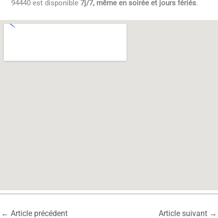
94440 est disponible
7j/7, même en soirée et jours fériés
.
←
Article précédent
Article suivant
→