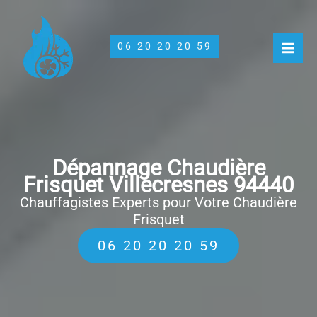
Aller
au
contenu
06 20 20 20 59
Dépannage Chaudière
Frisquet Villecresnes 94440
Chauffagistes Experts pour Votre Chaudière
Frisquet
06 20 20 20 59