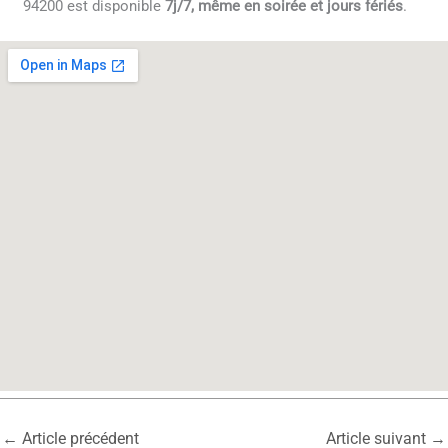
94200 est disponible
7j/7, même en soirée et jours fériés
.
←
Article précédent
Article suivant
→