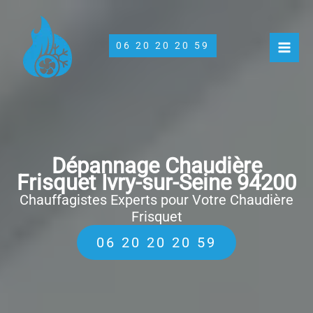
Aller
au
contenu
06 20 20 20 59
Dépannage Chaudière
Frisquet Ivry-sur-Seine 94200
Chauffagistes Experts pour Votre Chaudière
Frisquet
06 20 20 20 59