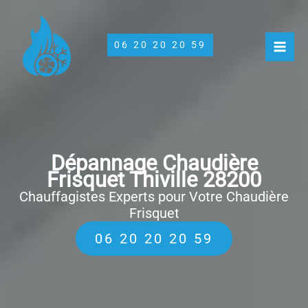
Aller
au
contenu
06 20 20 20 59
Dépannage Chaudière
Frisquet Thiville 28200
Chauffagistes Experts pour Votre Chaudière
Frisquet
06 20 20 20 59