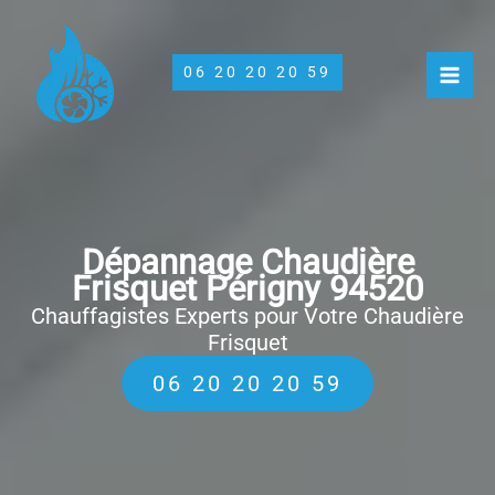
Aller
au
contenu
06 20 20 20 59
Dépannage Chaudière
Frisquet Périgny 94520
Chauffagistes Experts pour Votre Chaudière
Frisquet
06 20 20 20 59