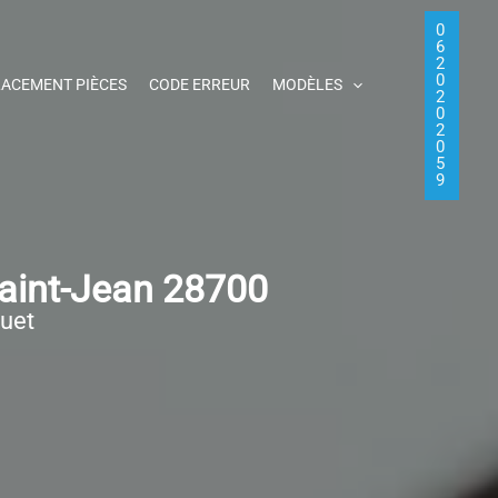
0
6
2
0
ACEMENT PIÈCES
CODE ERREUR
MODÈLES
2
0
2
0
5
9
aint-Jean 28700
quet