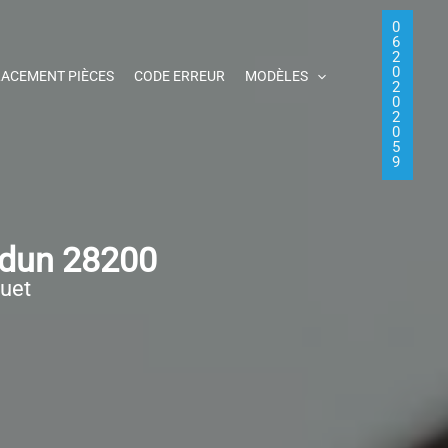
0
6
2
0
ACEMENT PIÈCES
CODE ERREUR
MODÈLES
2
0
2
0
5
9
udun 28200
quet