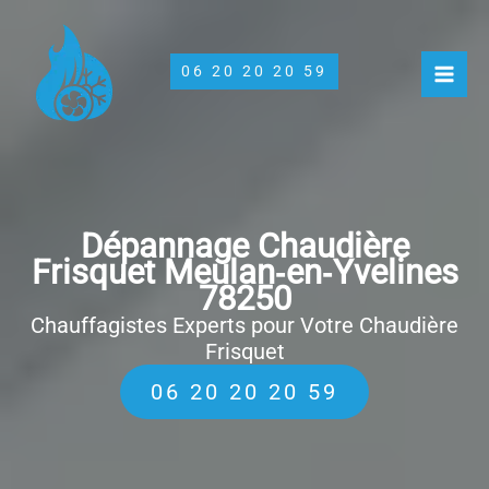
Aller
au
contenu
06 20 20 20 59
Dépannage Chaudière
Frisquet Meulan‑en‑Yvelines
78250
Chauffagistes Experts pour Votre Chaudière
Frisquet
06 20 20 20 59