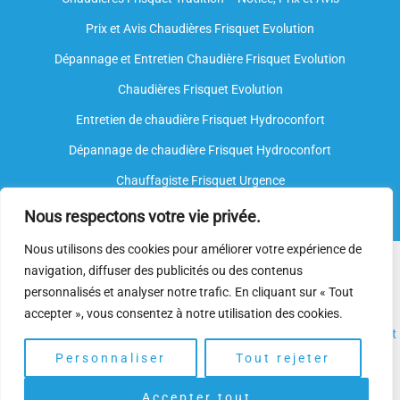
Prix et Avis Chaudières Frisquet Evolution
Dépannage et Entretien Chaudière Frisquet Evolution​
Chaudières Frisquet Evolution
Entretien de chaudière Frisquet Hydroconfort
Dépannage de chaudière Frisquet Hydroconfort
Chauffagiste Frisquet Urgence
Nous respectons votre vie privée.
Nous utilisons des cookies pour améliorer votre expérience de
Nous intervenons sur toutes les marques de chauffe-eau, mais
navigation, diffuser des publicités ou des contenus
nous ne sommes
pas agréés par le fabricant
. Nos
plombiers
personnalisés et analyser notre trafic. En cliquant sur « Tout
spécialisés
disposent néanmoins de l’expertise et des
accepter », vous consentez à notre utilisation des cookies.
compétences nécessaires pour assurer l’
installation
, l’
entretien
et
le
dépannage.
Personnaliser
Tout rejeter
Accepter tout
Copyright © 2025 | Depannage Chaudiere. Gaz Frisquet