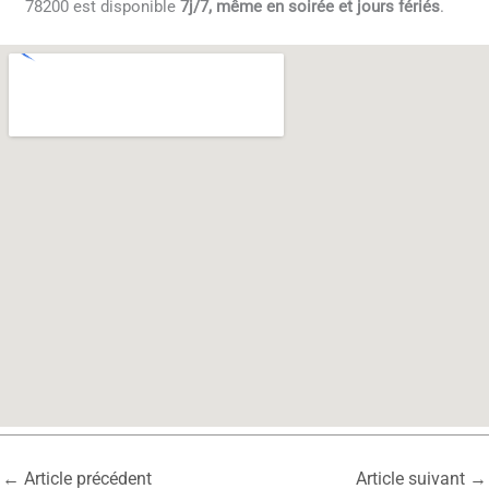
78200 est disponible
7j/7, même en soirée et jours fériés
.
←
Article précédent
Article suivant
→