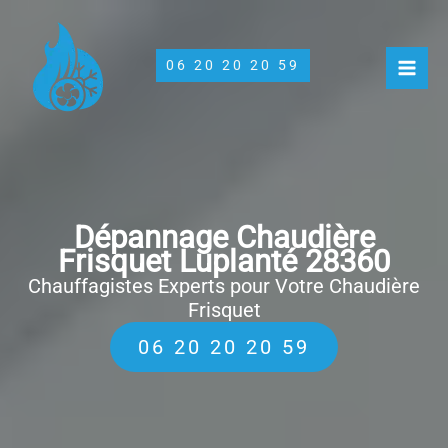
Aller
au
contenu
06 20 20 20 59
Dépannage Chaudière
Frisquet Luplanté 28360
Chauffagistes Experts pour Votre Chaudière
Frisquet
06 20 20 20 59