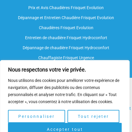
Prix et Avis Chaudières Frisquet Evolution
Dépannage et Entretien Chaudière Frisquet Evolution​
Chaudières Frisquet Evolution
Entretien de chaudière Frisquet Hydroconfort
Dépannage de chaudière Frisquet Hydroconfort
Chauffagiste Frisquet Urgence
Nous respectons votre vie privée.
Nous utilisons des cookies pour améliorer votre expérience de
Nous intervenons sur toutes les marques de chauffe-eau, mais
navigation, diffuser des publicités ou des contenus
nous ne sommes
pas agréés par le fabricant
. Nos
plombiers
personnalisés et analyser notre trafic. En cliquant sur « Tout
spécialisés
disposent néanmoins de l’expertise et des
accepter », vous consentez à notre utilisation des cookies.
compétences nécessaires pour assurer l’
installation
, l’
entretien
et
le
dépannage.
Personnaliser
Tout rejeter
Accepter tout
Copyright © 2025 | Depannage Chaudiere. Gaz Frisquet