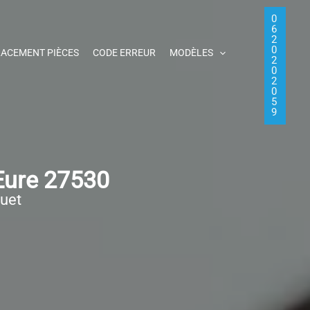
0
6
2
0
ACEMENT PIÈCES
CODE ERREUR
MODÈLES
2
0
2
0
5
9
Eure 27530
quet