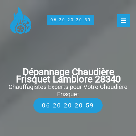
Aller
au
contenu
06 20 20 20 59
Dépannage Chaudière
Frisquet Lamblore 28340
Chauffagistes Experts pour Votre Chaudière
Frisquet
06 20 20 20 59