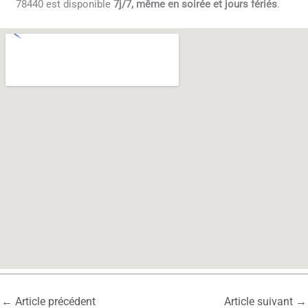
78440 est disponible
7j/7, même en soirée et jours fériés
.
←
Article précédent
Article suivant
→