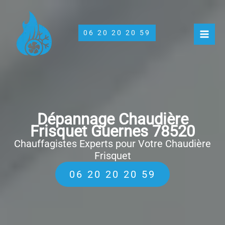
Aller
au
contenu
06 20 20 20 59
Dépannage Chaudière
Frisquet Guernes 78520
Chauffagistes Experts pour Votre Chaudière
Frisquet
06 20 20 20 59