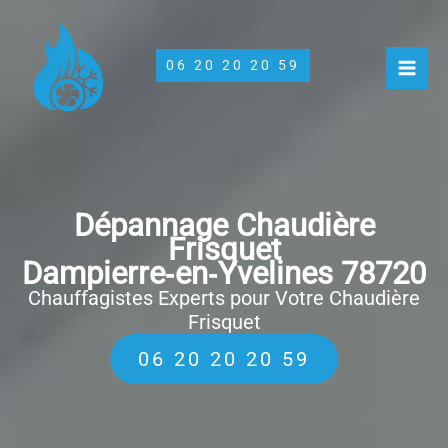
Aller
au
contenu
06 20 20 20 59
Dépannage Chaudière
Frisquet
Dampierre‑en‑Yvelines 78720
Chauffagistes Experts pour Votre Chaudière
Frisquet
06 20 20 20 59