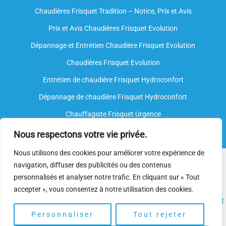
Chaudières Frisquet Tradition – Notice, Prix et Avis
Prix et Avis Chaudières Frisquet Evolution
Dépannage et Entretien Chaudière Frisquet Evolution​
Chaudières Frisquet Evolution
Entretien de chaudière Frisquet Hydroconfort
Dépannage de chaudière Frisquet Hydroconfort
Chauffagiste Frisquet Urgence
Nous respectons votre vie privée.
Nous utilisons des cookies pour améliorer votre expérience de
Nous intervenons sur toutes les marques de chauffe-eau, mais
navigation, diffuser des publicités ou des contenus
nous ne sommes
pas agréés par le fabricant
. Nos
plombiers
personnalisés et analyser notre trafic. En cliquant sur « Tout
spécialisés
disposent néanmoins de l’expertise et des
accepter », vous consentez à notre utilisation des cookies.
compétences nécessaires pour assurer l’
installation
, l’
entretien
et
le
dépannage.
Personnaliser
Tout rejeter