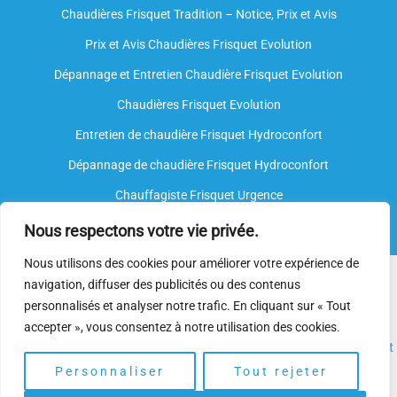
Chaudières Frisquet Tradition – Notice, Prix et Avis
Prix et Avis Chaudières Frisquet Evolution
Dépannage et Entretien Chaudière Frisquet Evolution​
Chaudières Frisquet Evolution
Entretien de chaudière Frisquet Hydroconfort
Dépannage de chaudière Frisquet Hydroconfort
Chauffagiste Frisquet Urgence
Nous respectons votre vie privée.
Nous utilisons des cookies pour améliorer votre expérience de
Nous intervenons sur toutes les marques de chauffe-eau, mais
navigation, diffuser des publicités ou des contenus
nous ne sommes
pas agréés par le fabricant
. Nos
plombiers
personnalisés et analyser notre trafic. En cliquant sur « Tout
spécialisés
disposent néanmoins de l’expertise et des
accepter », vous consentez à notre utilisation des cookies.
compétences nécessaires pour assurer l’
installation
, l’
entretien
et
le
dépannage.
Personnaliser
Tout rejeter