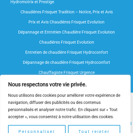
Hydromotrix et Prestige
Chaudières Frisquet Tradition – Notice, Prix et Avis
Prix et Avis Chaudières Frisquet Evolution
Dépannage et Entretien Chaudière Frisquet Evolution​
Chaudières Frisquet Evolution
Entretien de chaudière Frisquet Hydroconfort
Dépannage de chaudière Frisquet Hydroconfort
Chauffagiste Frisquet Urgence
Nous respectons votre vie privée.
Nous utilisons des cookies pour améliorer votre expérience de
Nous intervenons sur toutes les marques de chauffe-eau, mais
navigation, diffuser des publicités ou des contenus
nous ne sommes
pas agréés par le fabricant
. Nos
plombiers
personnalisés et analyser notre trafic. En cliquant sur « Tout
spécialisés
disposent néanmoins de l’expertise et des
accepter », vous consentez à notre utilisation des cookies.
compétences nécessaires pour assurer l’
installation
, l’
entretien
et
le
dépannage.
Personnaliser
Tout rejeter