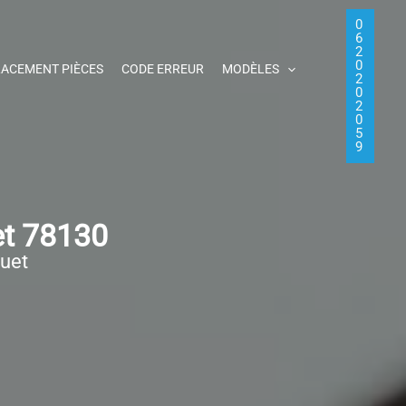
0
6
2
0
ACEMENT PIÈCES
CODE ERREUR
MODÈLES
2
0
2
0
5
9
et 78130
quet