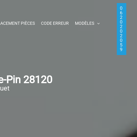
0
6
2
0
ACEMENT PIÈCES
CODE ERREUR
MODÈLES
2
0
2
0
5
9
e-Pin 28120
quet