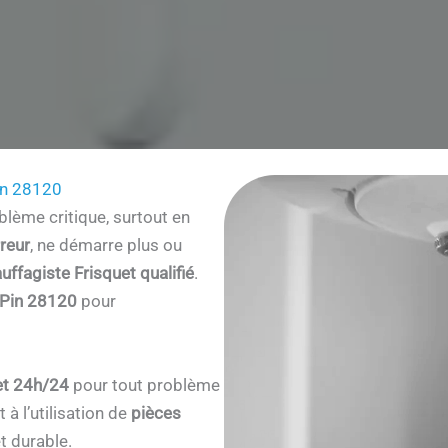
in 28120
lème critique, surtout en
reur
, ne démarre plus ou
uffagiste Frisquet qualifié
.
e-Pin 28120
pour
et 24h/24
pour tout problème
à l’utilisation de
pièces
t durable.