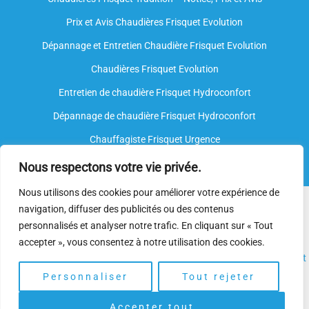
Prix et Avis Chaudières Frisquet Evolution
Dépannage et Entretien Chaudière Frisquet Evolution​
Chaudières Frisquet Evolution
Entretien de chaudière Frisquet Hydroconfort
Dépannage de chaudière Frisquet Hydroconfort
Chauffagiste Frisquet Urgence
Nous respectons votre vie privée.
Nous utilisons des cookies pour améliorer votre expérience de
Nous intervenons sur toutes les marques de chauffe-eau, mais
navigation, diffuser des publicités ou des contenus
nous ne sommes
pas agréés par le fabricant
. Nos
plombiers
personnalisés et analyser notre trafic. En cliquant sur « Tout
spécialisés
disposent néanmoins de l’expertise et des
accepter », vous consentez à notre utilisation des cookies.
compétences nécessaires pour assurer l’
installation
, l’
entretien
et
le
dépannage.
Personnaliser
Tout rejeter
Accepter tout
Copyright © 2025 | Depannage Chaudiere. Gaz Frisquet