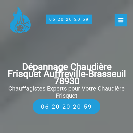
Aller
au
contenu
06 20 20 20 59
Dépannage Chaudière
Frisquet Auffreville‑Brasseuil
78930
Chauffagistes Experts pour Votre Chaudière
Frisquet
06 20 20 20 59