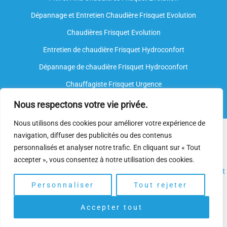
Dépannage et Entretien Chaudière Frisquet Evolution​
Chaudières Frisquet Evolution
Entretien de chaudière Frisquet Hydroconfort
Dépannage de chaudière Frisquet Hydroconfort
Chauffagiste Frisquet Urgence
Nous respectons votre vie privée.
Nous utilisons des cookies pour améliorer votre expérience de
Nous intervenons sur toutes les marques de chauffe-eau, mais
navigation, diffuser des publicités ou des contenus
nous ne sommes
pas agréés par le fabricant
. Nos
plombiers
personnalisés et analyser notre trafic. En cliquant sur « Tout
spécialisés
disposent néanmoins de l’expertise et des
accepter », vous consentez à notre utilisation des cookies.
compétences nécessaires pour assurer l’
installation
, l’
entretien
et
le
dépannage.
Personnaliser
Tout rejeter
Accepter tout
Copyright © 2025 | Depannage Chaudiere. Gaz Frisquet