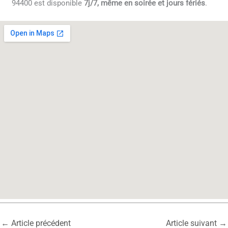
94400 est disponible
7j/7, même en soirée et jours fériés
.
←
Article précédent
Article suivant
→