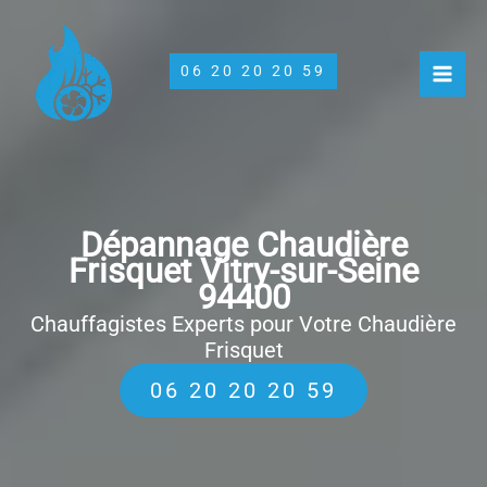
Aller
au
contenu
06 20 20 20 59
Dépannage Chaudière
Frisquet Vitry-sur-Seine
94400
Chauffagistes Experts pour Votre Chaudière
Frisquet
06 20 20 20 59