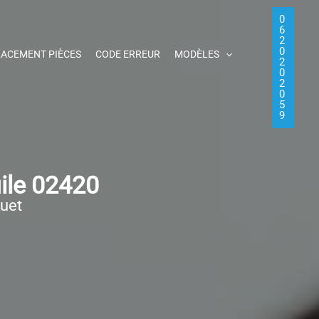
0
6
2
0
ACEMENT PIÈCES
CODE ERREUR
MODÈLES
2
0
2
0
5
9
ile 02420
quet