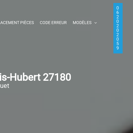
0
6
2
0
ACEMENT PIÈCES
CODE ERREUR
MODÈLES
2
0
2
0
5
9
is-Hubert 27180
quet