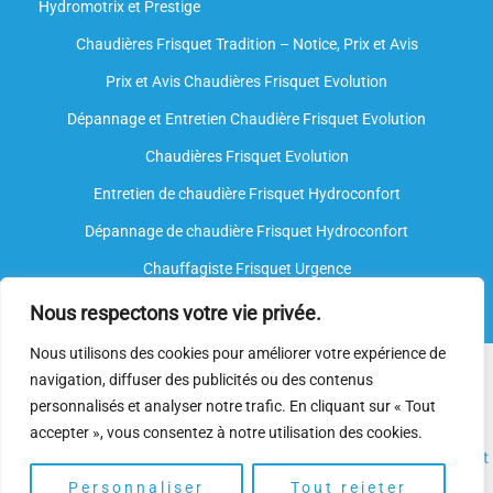
Hydromotrix et Prestige
Chaudières Frisquet Tradition – Notice, Prix et Avis
Prix et Avis Chaudières Frisquet Evolution
Dépannage et Entretien Chaudière Frisquet Evolution​
Chaudières Frisquet Evolution
Entretien de chaudière Frisquet Hydroconfort
Dépannage de chaudière Frisquet Hydroconfort
Chauffagiste Frisquet Urgence
Nous respectons votre vie privée.
Nous utilisons des cookies pour améliorer votre expérience de
Nous intervenons sur toutes les marques de chauffe-eau, mais
navigation, diffuser des publicités ou des contenus
nous ne sommes
pas agréés par le fabricant
. Nos
plombiers
personnalisés et analyser notre trafic. En cliquant sur « Tout
spécialisés
disposent néanmoins de l’expertise et des
accepter », vous consentez à notre utilisation des cookies.
compétences nécessaires pour assurer l’
installation
, l’
entretien
et
le
dépannage.
Personnaliser
Tout rejeter