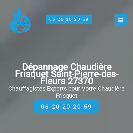
Aller
au
contenu
06 20 20 20 59
Dépannage Chaudière
Frisquet Saint-Pierre-des-
Fleurs 27370
Chauffagistes Experts pour Votre Chaudière
Frisquet
06 20 20 20 59