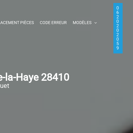
0
6
2
0
ACEMENT PIÈCES
CODE ERREUR
MODÈLES
2
0
2
0
5
9
e-la-Haye 28410
quet