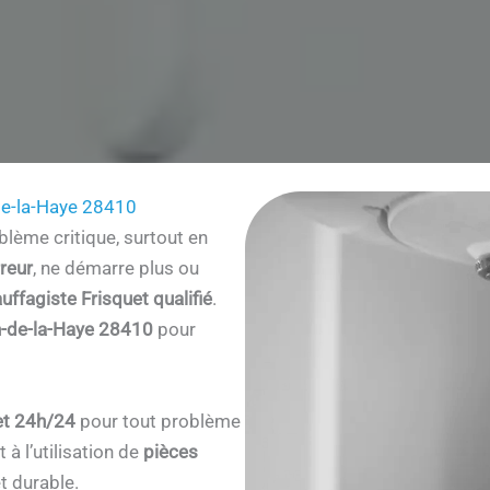
de-la-Haye 28410
lème critique, surtout en
reur
, ne démarre plus ou
uffagiste Frisquet qualifié
.
n-de-la-Haye 28410
pour
et 24h/24
pour tout problème
à l’utilisation de
pièces
t durable.