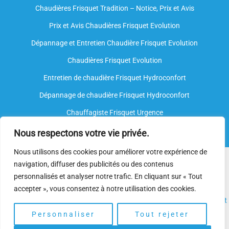
Chaudières Frisquet Tradition – Notice, Prix et Avis
Prix et Avis Chaudières Frisquet Evolution
Dépannage et Entretien Chaudière Frisquet Evolution​
Chaudières Frisquet Evolution
Entretien de chaudière Frisquet Hydroconfort
Dépannage de chaudière Frisquet Hydroconfort
Chauffagiste Frisquet Urgence
Nous respectons votre vie privée.
Nous utilisons des cookies pour améliorer votre expérience de
Nous intervenons sur toutes les marques de chauffe-eau, mais
navigation, diffuser des publicités ou des contenus
nous ne sommes
pas agréés par le fabricant
. Nos
plombiers
personnalisés et analyser notre trafic. En cliquant sur « Tout
spécialisés
disposent néanmoins de l’expertise et des
accepter », vous consentez à notre utilisation des cookies.
compétences nécessaires pour assurer l’
installation
, l’
entretien
et
le
dépannage.
Personnaliser
Tout rejeter