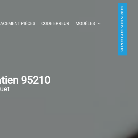
0
6
2
0
ACEMENT PIÈCES
CODE ERREUR
MODÈLES
2
0
2
0
5
9
atien 95210
quet