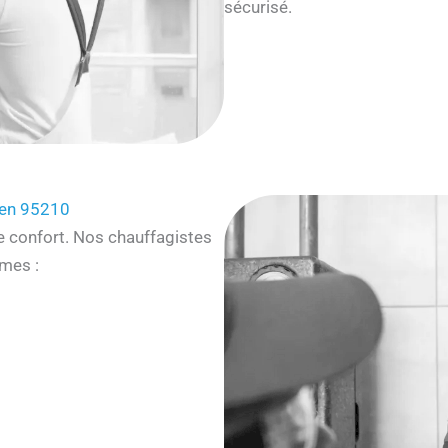
sécurisé.
ien 95210
e confort. Nos chauffagistes
mes :