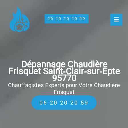
Aller
au
contenu
06 20 20 20 59
Dépannage Chaudière
Frisquet Saint‑Clair‑sur‑Epte
95770
Chauffagistes Experts pour Votre Chaudière
Frisquet
06 20 20 20 59