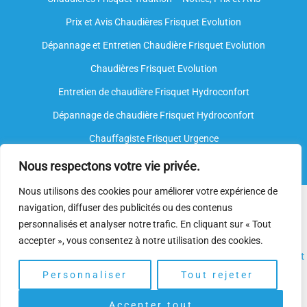
Prix et Avis Chaudières Frisquet Evolution
Dépannage et Entretien Chaudière Frisquet Evolution​
Chaudières Frisquet Evolution
Entretien de chaudière Frisquet Hydroconfort
Dépannage de chaudière Frisquet Hydroconfort
Chauffagiste Frisquet Urgence
Nous respectons votre vie privée.
Nous utilisons des cookies pour améliorer votre expérience de
Nous intervenons sur toutes les marques de chauffe-eau, mais
navigation, diffuser des publicités ou des contenus
nous ne sommes
pas agréés par le fabricant
. Nos
plombiers
personnalisés et analyser notre trafic. En cliquant sur « Tout
spécialisés
disposent néanmoins de l’expertise et des
accepter », vous consentez à notre utilisation des cookies.
compétences nécessaires pour assurer l’
installation
, l’
entretien
et
le
dépannage.
Personnaliser
Tout rejeter
Accepter tout
Copyright © 2025 | Depannage Chaudiere. Gaz Frisquet