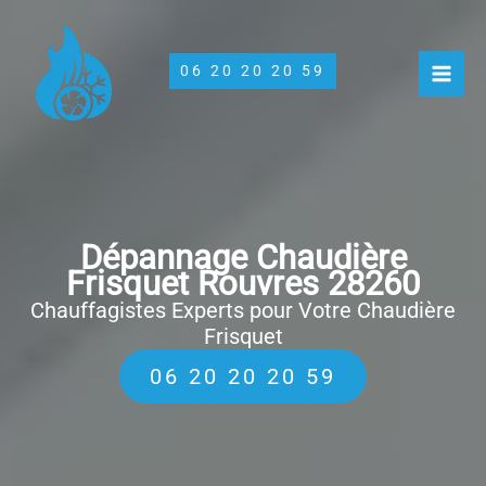
Aller
au
contenu
06 20 20 20 59
Dépannage Chaudière
Frisquet Rouvres 28260
Chauffagistes Experts pour Votre Chaudière
Frisquet
06 20 20 20 59