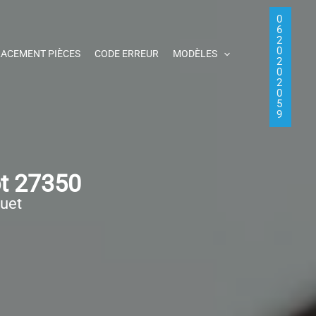
0
6
2
0
ACEMENT PIÈCES
CODE ERREUR
MODÈLES
2
0
2
0
5
9
t 27350
quet