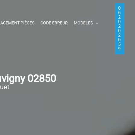
0
6
2
0
ACEMENT PIÈCES
CODE ERREUR
MODÈLES
2
0
2
0
5
9
uvigny 02850
quet