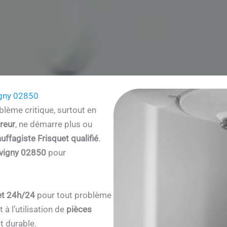
igny 02850
lème critique, surtout en
reur
, ne démarre plus ou
uffagiste Frisquet qualifié
.
uvigny 02850
pour
et 24h/24
pour tout problème
à l’utilisation de
pièces
t durable.