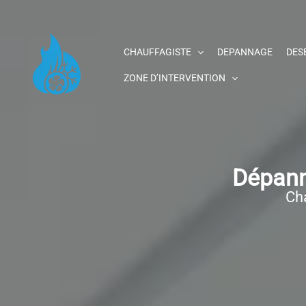
Aller
au
contenu
CHAUFFAGISTE
DEPANNAGE
DES
ZONE D’INTERVENTION
Dépann
Cha