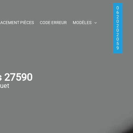
0
6
2
0
ACEMENT PIÈCES
CODE ERREUR
MODÈLES
2
0
2
0
5
9
s 27590
quet