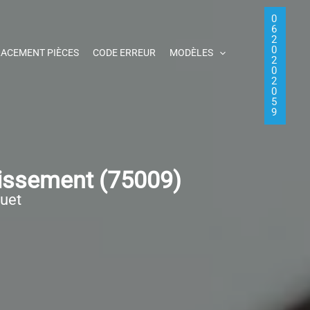
0
6
2
0
ACEMENT PIÈCES
CODE ERREUR
MODÈLES
2
0
2
0
5
9
dissement (75009)
quet