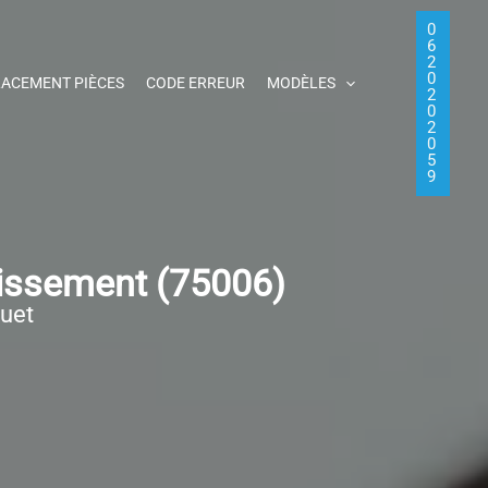
0
6
2
0
ACEMENT PIÈCES
CODE ERREUR
MODÈLES
2
0
2
0
5
9
dissement (75006)
quet