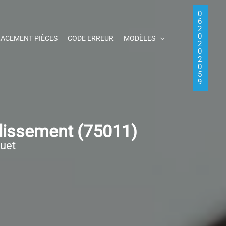
0
6
2
0
ACEMENT PIÈCES
CODE ERREUR
MODÈLES
2
0
2
0
5
9
dissement (75011)
quet