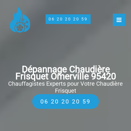
Aller
au
contenu
06 20 20 20 59
Dépannage Chaudière
Frisquet Omerville 95420
Chauffagistes Experts pour Votre Chaudière
Frisquet
06 20 20 20 59