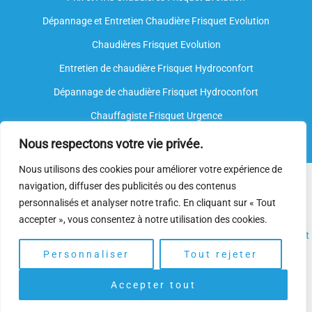
Dépannage et Entretien Chaudière Frisquet Evolution​
Chaudières Frisquet Evolution
Entretien de chaudière Frisquet Hydroconfort
Dépannage de chaudière Frisquet Hydroconfort
Chauffagiste Frisquet Urgence
Nous respectons votre vie privée.
Nous utilisons des cookies pour améliorer votre expérience de
Nous intervenons sur toutes les marques de chauffe-eau, mais
navigation, diffuser des publicités ou des contenus
nous ne sommes
pas agréés par le fabricant
. Nos
plombiers
personnalisés et analyser notre trafic. En cliquant sur « Tout
spécialisés
disposent néanmoins de l’expertise et des
accepter », vous consentez à notre utilisation des cookies.
compétences nécessaires pour assurer l’
installation
, l’
entretien
et
le
dépannage.
Personnaliser
Tout rejeter
Accepter tout
Copyright © 2025 | Depannage Chaudiere. Gaz Frisquet