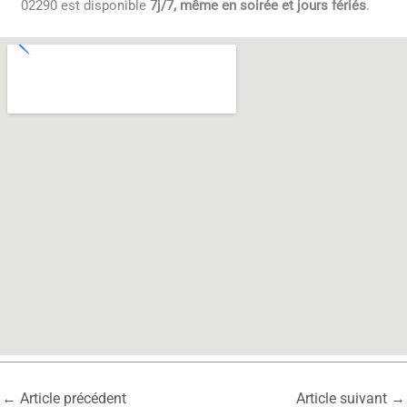
02290 est disponible
7j/7, même en soirée et jours fériés
.
←
Article précédent
Article suivant
→