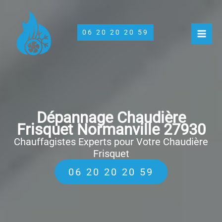
Aller
au
contenu
06 20 20 20 59
Dépannage Chaudière
Frisquet Normanville 27930
Chauffagistes Experts pour Votre Chaudière
Frisquet
06 20 20 20 59