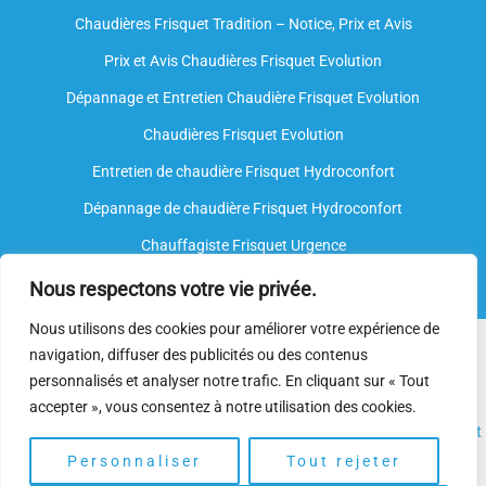
Chaudières Frisquet Tradition – Notice, Prix et Avis
Prix et Avis Chaudières Frisquet Evolution
Dépannage et Entretien Chaudière Frisquet Evolution​
Chaudières Frisquet Evolution
Entretien de chaudière Frisquet Hydroconfort
Dépannage de chaudière Frisquet Hydroconfort
Chauffagiste Frisquet Urgence
Nous respectons votre vie privée.
Nous utilisons des cookies pour améliorer votre expérience de
Nous intervenons sur toutes les marques de chauffe-eau, mais
navigation, diffuser des publicités ou des contenus
nous ne sommes
pas agréés par le fabricant
. Nos
plombiers
personnalisés et analyser notre trafic. En cliquant sur « Tout
spécialisés
disposent néanmoins de l’expertise et des
accepter », vous consentez à notre utilisation des cookies.
compétences nécessaires pour assurer l’
installation
, l’
entretien
et
le
dépannage.
Personnaliser
Tout rejeter