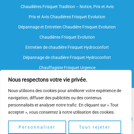
Chaudières Frisquet Tradition – Notice, Prix et Avis
Prix et Avis Chaudières Frisquet Evolution
Dépannage et Entretien Chaudière Frisquet Evolution​
Chaudières Frisquet Evolution
Entretien de chaudière Frisquet Hydroconfort
Dépannage de chaudière Frisquet Hydroconfort
Chauffagiste Frisquet Urgence
Nous respectons votre vie privée.
Nous utilisons des cookies pour améliorer votre expérience de
Nous intervenons sur toutes les marques de chauffe-eau, mais
navigation, diffuser des publicités ou des contenus
nous ne sommes
pas agréés par le fabricant
. Nos
plombiers
personnalisés et analyser notre trafic. En cliquant sur « Tout
spécialisés
disposent néanmoins de l’expertise et des
accepter », vous consentez à notre utilisation des cookies.
compétences nécessaires pour assurer l’
installation
, l’
entretien
et
le
dépannage.
Personnaliser
Tout rejeter