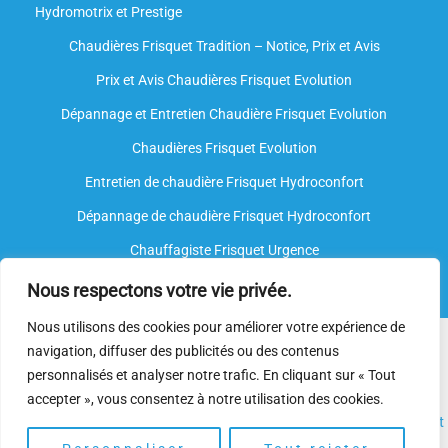
Hydromotrix et Prestige
Chaudières Frisquet Tradition – Notice, Prix et Avis
Prix et Avis Chaudières Frisquet Evolution
Dépannage et Entretien Chaudière Frisquet Evolution​
Chaudières Frisquet Evolution
Entretien de chaudière Frisquet Hydroconfort
Dépannage de chaudière Frisquet Hydroconfort
Chauffagiste Frisquet Urgence
Nous respectons votre vie privée.
Nous utilisons des cookies pour améliorer votre expérience de
Nous intervenons sur toutes les marques de chauffe-eau, mais
navigation, diffuser des publicités ou des contenus
nous ne sommes
pas agréés par le fabricant
. Nos
plombiers
personnalisés et analyser notre trafic. En cliquant sur « Tout
spécialisés
disposent néanmoins de l’expertise et des
accepter », vous consentez à notre utilisation des cookies.
compétences nécessaires pour assurer l’
installation
, l’
entretien
et
le
dépannage.