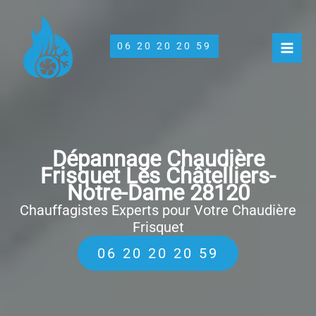
Aller
au
contenu
06 20 20 20 59
Dépannage Chaudière
Frisquet Les Châtelliers-
Notre-Dame 28120
Chauffagistes Experts pour Votre Chaudière
Frisquet
06 20 20 20 59